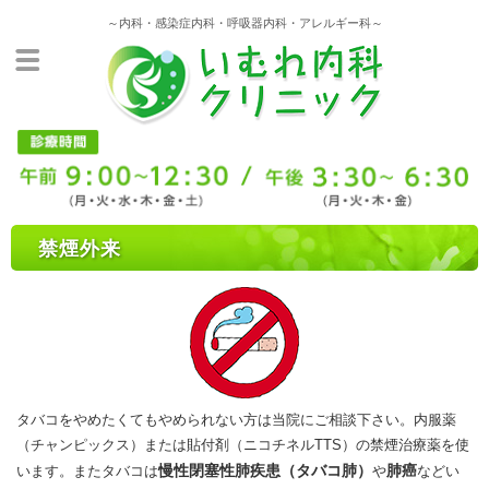
～内科・感染症内科・呼吸器内科・アレルギー科～
禁煙外来
タバコをやめたくてもやめられない方は当院にご相談下さい。内服薬
（チャンピックス）または貼付剤（ニコチネルTTS）の禁煙治療薬を使
慢性閉塞性肺疾患（タバコ肺）
肺癌
います。またタバコは
や
などい