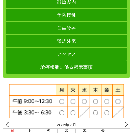
診療案内
予防接種
自由診療
禁煙外来
アクセス
診療報酬に係る掲示事項
2026年 8月
日
月
火
水
木
金
土