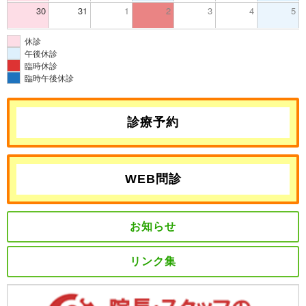
30
31
1
2
3
4
5
休診
午後休診
臨時休診
臨時午後休診
診療予約
WEB問診
お知らせ
リンク集