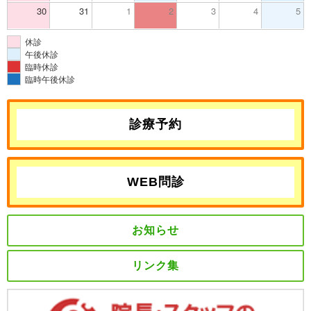
30
31
1
2
3
4
5
休診
午後休診
臨時休診
臨時午後休診
診療予約
WEB問診
お知らせ
リンク集