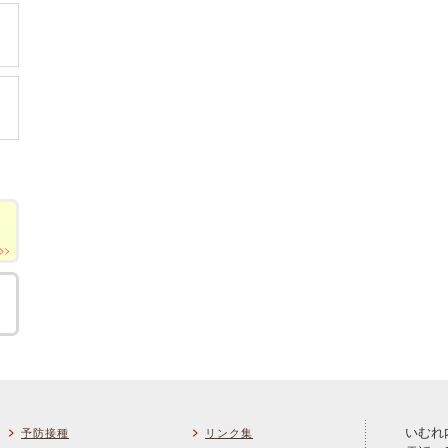
いむれ
予防接種
リンク集