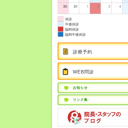
30
31
1
2
3
4
休診
午後休診
臨時休診
臨時午後休診
診療予約
WEB問診
お知らせ
リンク集