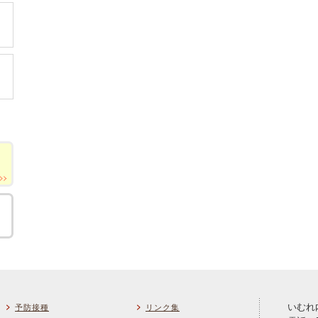
いむれ
予防接種
リンク集