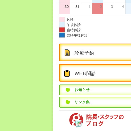
30
31
1
2
3
4
休診
午後休診
臨時休診
臨時午後休診
診療予約
WEB問診
お知らせ
リンク集