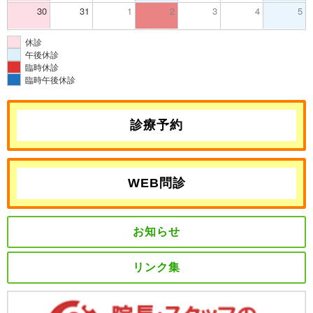
30
31
1
2
3
4
5
休診
午後休診
臨時休診
臨時午後休診
診療予約
WEB問診
お知らせ
リンク集