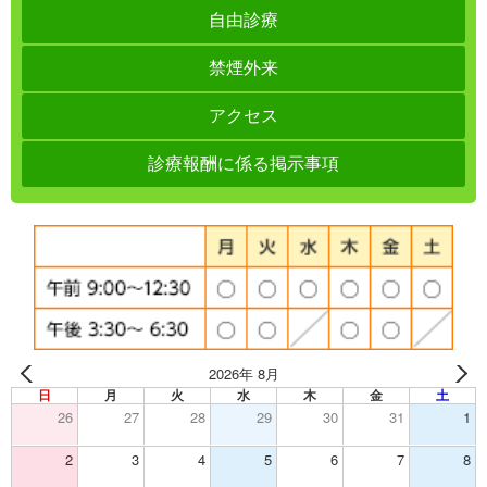
自由診療
禁煙外来
アクセス
診療報酬に係る掲示事項
2026年 8月
日
月
火
水
木
金
土
26
27
28
29
30
31
1
2
3
4
5
6
7
8