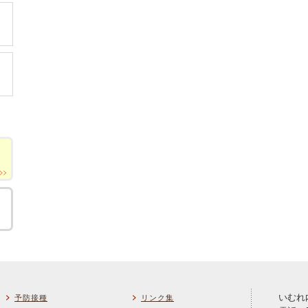
いむれ
予防接種
リンク集