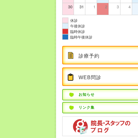
30
31
1
2
3
4
休診
午後休診
臨時休診
臨時午後休診
診療予約
WEB問診
お知らせ
リンク集