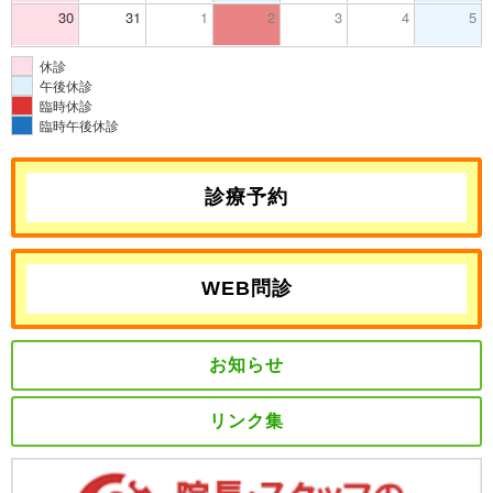
30
31
1
2
3
4
5
休診
午後休診
臨時休診
臨時午後休診
診療予約
WEB問診
お知らせ
リンク集