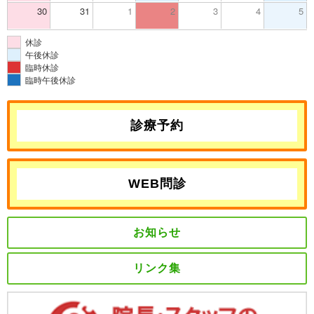
30
31
1
2
3
4
5
休診
午後休診
臨時休診
臨時午後休診
診療予約
WEB問診
お知らせ
リンク集