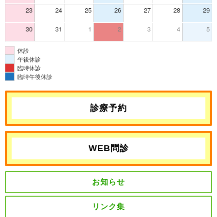
23
24
25
26
27
28
29
30
31
1
2
3
4
5
休診
午後休診
臨時休診
臨時午後休診
診療予約
WEB問診
お知らせ
リンク集