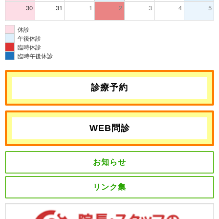
30
31
1
2
3
4
5
休診
午後休診
臨時休診
臨時午後休診
診療予約
WEB問診
お知らせ
リンク集