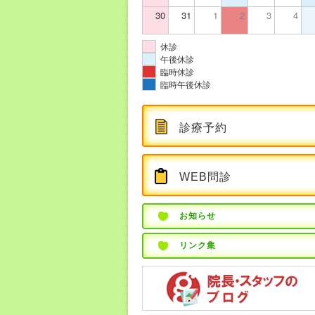
30
31
1
2
3
4
休診
午後休診
臨時休診
臨時午後休診
診療予約
WEB問診
お知らせ
リンク集