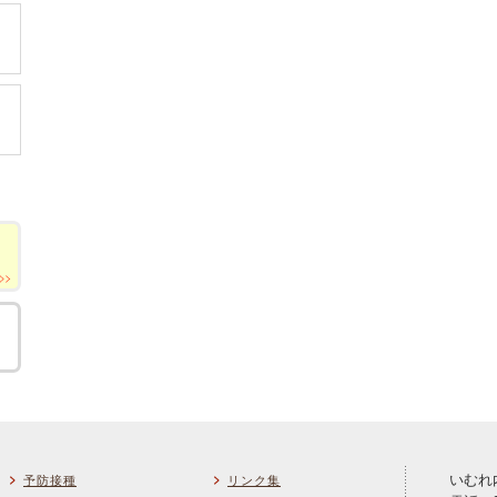
いむれ
予防接種
リンク集