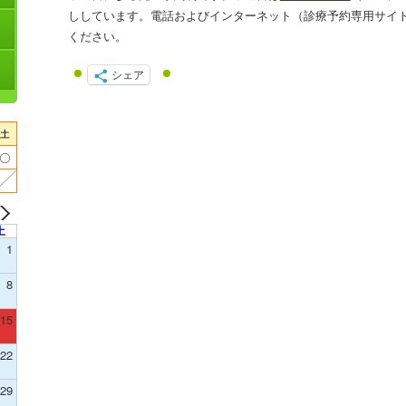
ししています。電話およびインターネット（診療予約専用サイ
ください。
シェア
土
1
8
15
22
29