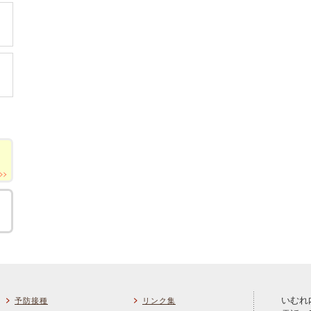
いむれ
予防接種
リンク集