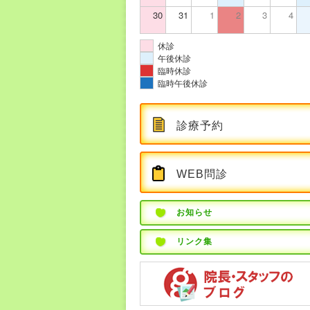
30
31
1
2
3
4
休診
午後休診
臨時休診
臨時午後休診
診療予約
WEB問診
お知らせ
リンク集