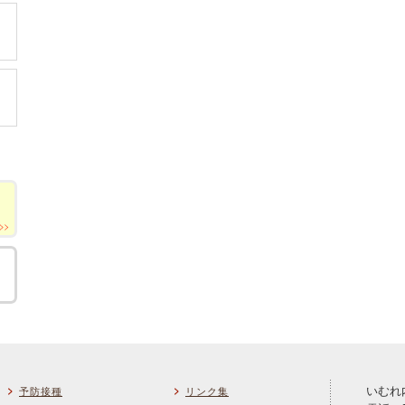
いむれ
予防接種
リンク集