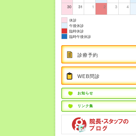
30
31
1
2
3
4
休診
午後休診
臨時休診
臨時午後休診
診療予約
WEB問診
お知らせ
リンク集