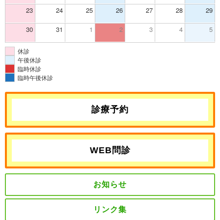
23
24
25
26
27
28
29
30
31
1
2
3
4
5
休診
午後休診
臨時休診
臨時午後休診
診療予約
WEB問診
お知らせ
リンク集