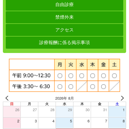
自由診療
禁煙外来
アクセス
診療報酬に係る掲示事項
2026年 8月
日
月
火
水
木
金
土
26
27
28
29
30
31
1
2
3
4
5
6
7
8