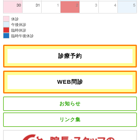
30
31
1
2
3
4
5
休診
午後休診
臨時休診
臨時午後休診
診療予約
WEB問診
お知らせ
リンク集