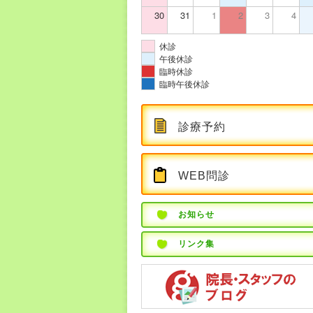
30
31
1
2
3
4
休診
午後休診
臨時休診
臨時午後休診
診療予約
WEB問診
お知らせ
リンク集