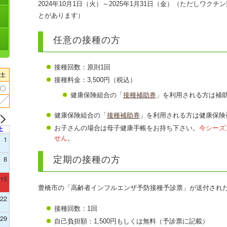
2024年10月1日（火）～2025年1月31日（金）（ただしワ
とがあります）
任意の接種の方
接種回数：原則1回
接種料金：3,500円（税込）
健康保険組合の「
接種補助券
」を利用される方は補
健康保険組合の「
接種補助券
」を利用される方は健康保険
お子さんの場合は母子健康手帳をお持ち下さい。
今シーズ
土
1
せん
。
8
定期の接種の方
15
豊橋市の「高齢者インフルエンザ予防接種予診票」が送付され
22
接種回数：1回
29
自己負担額：1,500円もしくは無料（予診票に記載）