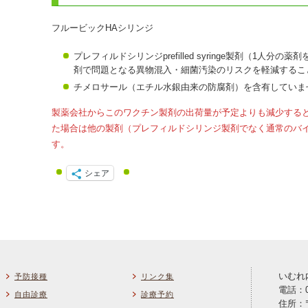
フルービックHAシリンジ
プレフィルドシリンジprefilled syringe製剤（1人
剤で問題となる異物混入・細菌汚染のリスクを軽減するこ
チメロサール（エチル水銀由来の防腐剤）を含有していま
製薬会社からこのワクチン製剤の出荷量が予定よりも減少する
た場合は他の製剤（プレフィルドシリンジ製剤でなく通常のバ
す。
シェア
いむれ
予防接種
リンク集
電話：05
自由診療
診療予約
住所：〒