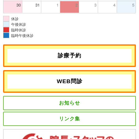
30
31
1
2
3
4
5
休診
午後休診
臨時休診
臨時午後休診
診療予約
WEB問診
お知らせ
リンク集