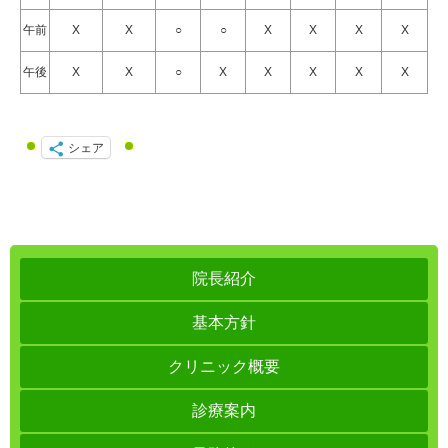
午前
X
X
○
○
X
X
X
X
午後
X
X
○
X
X
X
X
X
シェア
院長紹介
基本方針
クリニック概要
診療案内