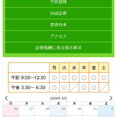
予防接種
自由診療
禁煙外来
アクセス
診療報酬に係る掲示事項
2026年 8月
日
月
火
水
木
金
土
26
27
28
29
30
31
1