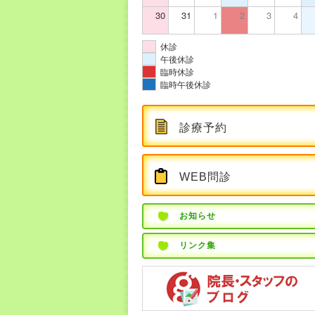
30
31
1
2
3
4
休診
午後休診
臨時休診
臨時午後休診
診療予約
WEB問診
お知らせ
リンク集