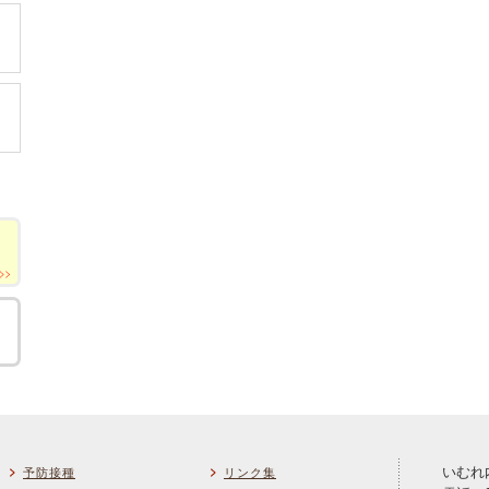
いむれ
予防接種
リンク集