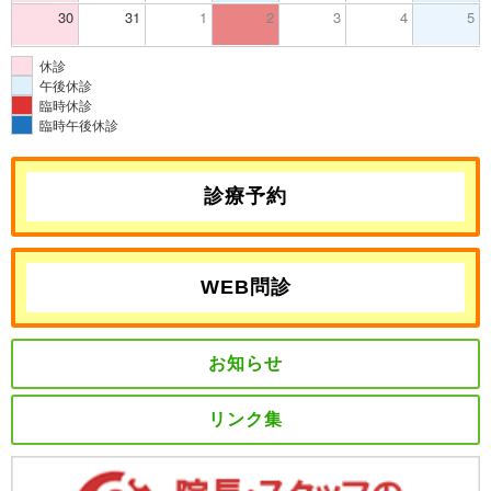
30
31
1
2
3
4
5
休診
午後休診
臨時休診
臨時午後休診
診療予約
WEB問診
お知らせ
リンク集