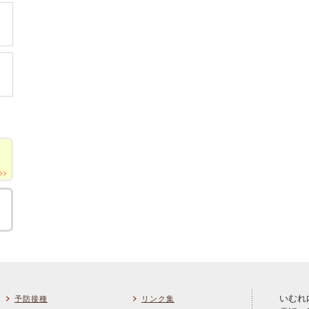
いむれ
予防接種
リンク集