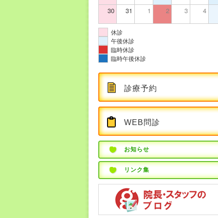
30
31
1
2
3
4
休診
午後休診
臨時休診
臨時午後休診
診療予約
WEB問診
お知らせ
リンク集