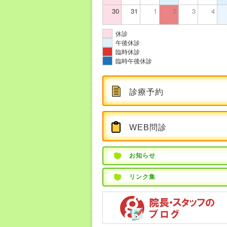
30
31
1
2
3
4
休診
午後休診
臨時休診
臨時午後休診
診療予約
WEB問診
お知らせ
リンク集