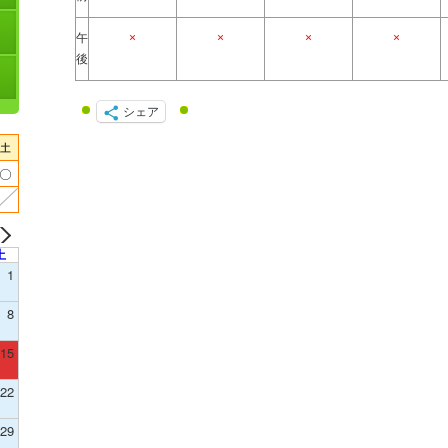
午
×
×
×
×
後
シェア
土
1
8
15
22
29