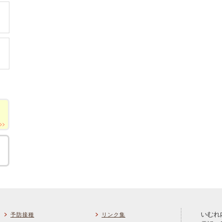
いむれ
予防接種
リンク集