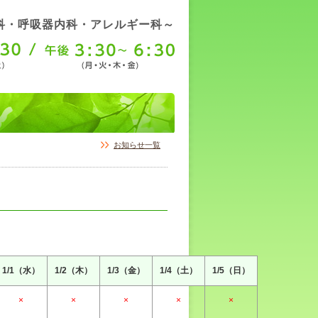
科・呼吸器内科・アレルギー科～
お知らせ一覧
1/1（水）
1/2（木）
1/3（金）
1/4（土）
1/5（日）
×
×
×
×
×